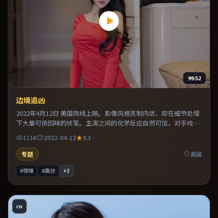
99:52
边境追凶
2022年4月12日 美国院线上映。影像风格克制内敛，却在细节处埋
下大量可供回味的伏笔。主演之间的化学反应自然可信，对手戏张
力贯穿全片。片尾留白意味深长，值得二刷细品台词与构图。
111K
2022-04-12
8.3
专题
美国
#惊悚
#高分
+
3
CN