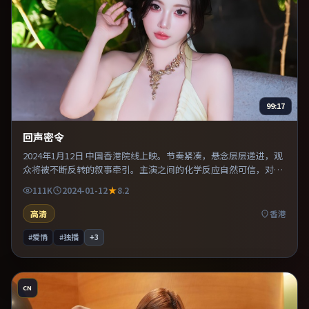
99:17
回声密令
2024年1月12日 中国香港院线上映。节奏紧凑，悬念层层递进，观
众将被不断反转的叙事牵引。主演之间的化学反应自然可信，对手
戏张力贯穿全片。既有类型片爽感，也保留作者表达，口碑潜力不
111K
2024-01-12
8.2
俗。
高清
香港
#爱情
#独播
+
3
CN