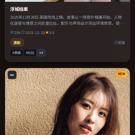
浮城档案
2025年12月28日 英国院线上映。故事从一场意外相遇开始，人物
在道德与情感之间反复拉扯。配乐与声场设计突出环境质感，使观
众更易沉浸其中。既有类型片爽感，也保留作者表达，口碑潜力不
28K
2025-12-28
8.8
俗。
通勤
英国
#悬疑
#杜比
+
3
NEW
HK