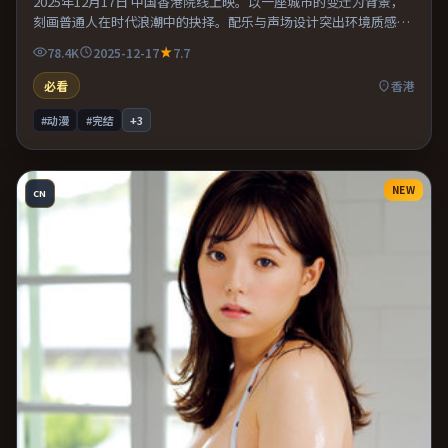
2025年12月17日 中国香港院线上映。以一座城市的变迁为背景，
刻画普通人在时代浪潮中的抉择。配乐与声场设计突出环境质感，
使观众更易沉浸其中。整体完成度较高，适合周末一口气看完。
78.4K
2025-12-17
7.7
必看
香港
#动漫
#完结
+
3
NEW
CN