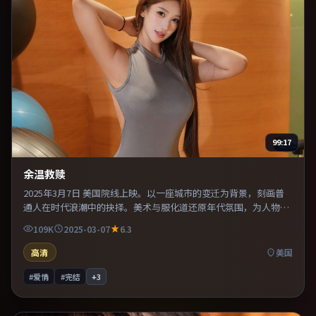
99:17
余温救赎
2025年3月7日 美国院线上映。以一座城市的变迁为背景，刻画普
通人在时代浪潮中的抉择。美术与服化道还原年代氛围，为人物动
机提供可信支撑。整体完成度较高，适合周末一口气看完。
109K
2025-03-07
6.3
高清
美国
#爱情
#完结
+
3