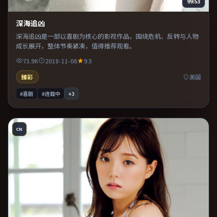
99:53
深海追凶
深海追凶是一部以喜剧为核心的影视作品，围绕危机、反转与人物
成长展开，整体节奏紧凑，值得推荐观看。
73.9K
2018-11-06
9.5
臻彩
美国
#喜剧
#连载中
+
3
CN