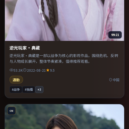
99:21
逆光玩家·典藏
逆光玩家·典藏是一部以战争为核心的影视作品，围绕危机、反转
与人物成长展开，整体节奏紧凑，值得推荐观看。
53.3K
2022-08-21
9.5
通勤
中国
#战争
#独播
+
3
CN