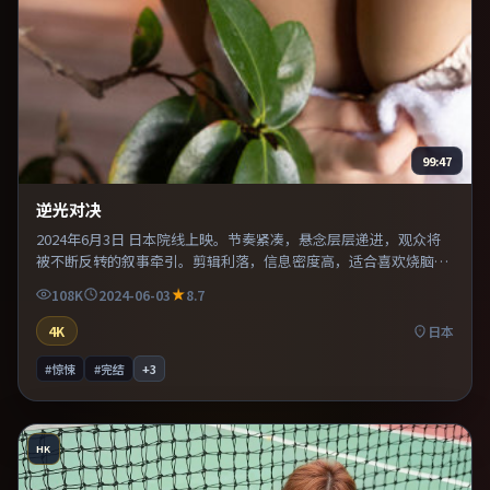
99:47
逆光对决
2024年6月3日 日本院线上映。节奏紧凑，悬念层层递进，观众将
被不断反转的叙事牵引。剪辑利落，信息密度高，适合喜欢烧脑与
推理的观众。既有类型片爽感，也保留作者表达，口碑潜力不俗。
108K
2024-06-03
8.7
4K
日本
#惊悚
#完结
+
3
HK