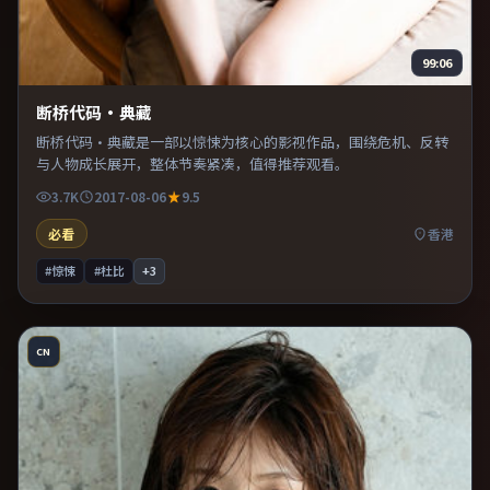
99:06
断桥代码·典藏
断桥代码·典藏是一部以惊悚为核心的影视作品，围绕危机、反转
与人物成长展开，整体节奏紧凑，值得推荐观看。
3.7K
2017-08-06
9.5
必看
香港
#惊悚
#杜比
+
3
CN