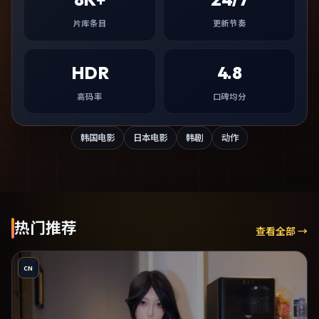
片库条目
更新节奏
HDR
4.8
高码率
口碑均分
韩国电影
日本电影
韩剧
动作
热门推荐
查看全部 →
CN