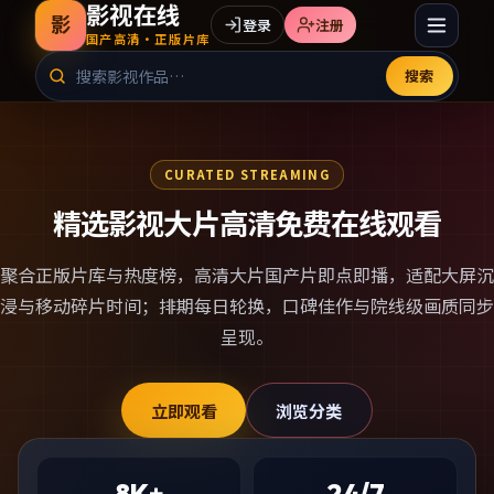
影视在线
影
登录
注册
国产高清·正版片库
搜索
CURATED STREAMING
精选影视大片高清免费在线观看
聚合正版片库与热度榜，
高清大片国产片
即点即播，适配大屏沉
浸与移动碎片时间；排期每日轮换，口碑佳作与院线级画质同步
呈现。
立即观看
浏览分类
8K+
24/7