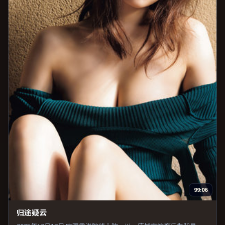
99:06
归途疑云