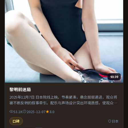
93:39
黎明前迷局
2025年12月7日 日本院线上映。节奏紧凑，悬念层层递进，观众将
被不断反转的叙事牵引。配乐与声场设计突出环境质感，使观众更
易沉浸其中。推荐给偏爱群像戏与命运母题的影迷。
53.1K
2025-12-07
8.0
口碑
日本