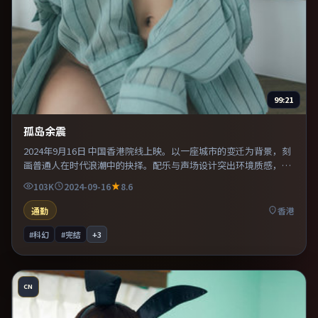
99:21
孤岛余震
2024年9月16日 中国香港院线上映。以一座城市的变迁为背景，刻
画普通人在时代浪潮中的抉择。配乐与声场设计突出环境质感，使
观众更易沉浸其中。适合喜欢现实主义题材的观众，情绪后劲较
103K
2024-09-16
8.6
足。
通勤
香港
#科幻
#完结
+
3
CN