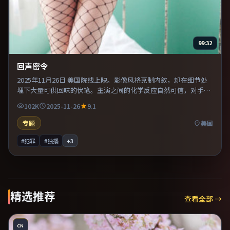
99:32
回声密令
2025年11月26日 美国院线上映。影像风格克制内敛，却在细节处
埋下大量可供回味的伏笔。主演之间的化学反应自然可信，对手戏
张力贯穿全片。推荐给偏爱群像戏与命运母题的影迷。
102K
2025-11-26
9.1
专题
美国
#犯罪
#独播
+
3
精选推荐
查看全部 →
CN