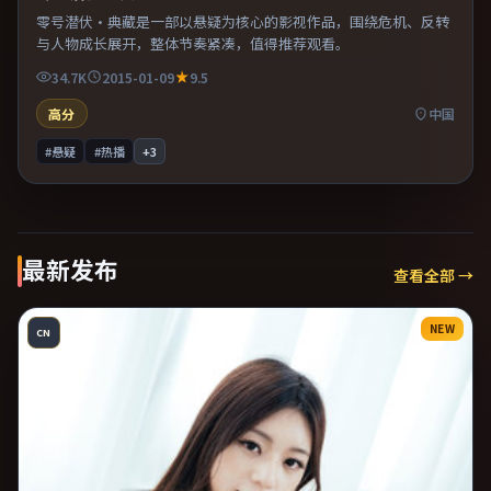
零号潜伏·典藏是一部以悬疑为核心的影视作品，围绕危机、反转
与人物成长展开，整体节奏紧凑，值得推荐观看。
34.7K
2015-01-09
9.5
高分
中国
#悬疑
#热播
+
3
最新发布
查看全部 →
NEW
CN