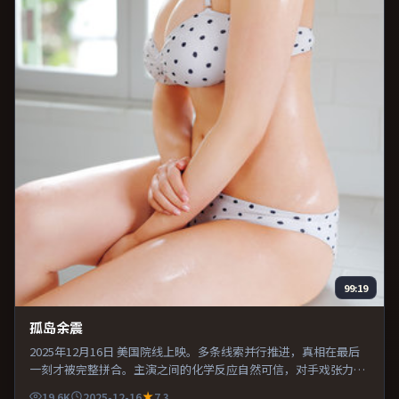
99:19
孤岛余震
2025年12月16日 美国院线上映。多条线索并行推进，真相在最后
一刻才被完整拼合。主演之间的化学反应自然可信，对手戏张力贯
穿全片。推荐给偏爱群像戏与命运母题的影迷。
19.6K
2025-12-16
7.3