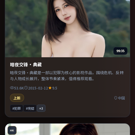
99:35
暗夜交锋·典藏
暗夜交锋·典藏是一部以犯罪为核心的影视作品，围绕危机、反转
与人物成长展开，整体节奏紧凑，值得推荐观看。
53.6K
2015-02-12
9.5
上新
中国
#犯罪
#完结
+
3
HK