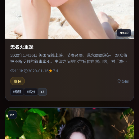
99:49
无名火重逢
2020年1月16日 英国院线上映。节奏紧凑，悬念层层递进，观众将
被不断反转的叙事牵引。主演之间的化学反应自然可信，对手戏张
力贯穿全片。推荐给偏爱群像戏与命运母题的影迷。
111K
2020-01-16
7.4
高分
英国
#悬疑
#高分
+
3
HK