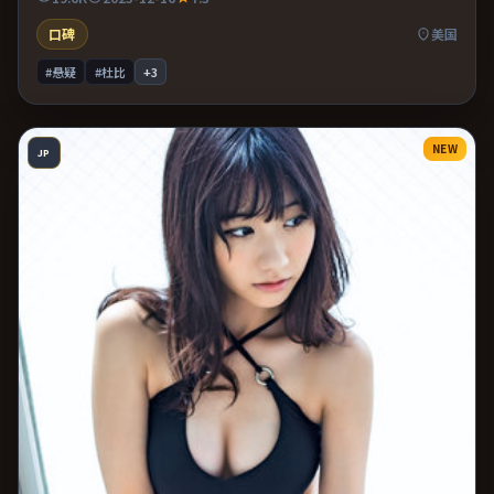
口碑
美国
#悬疑
#杜比
+
3
NEW
JP