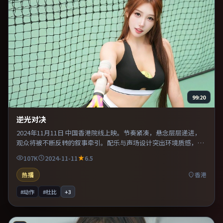
99:20
逆光对决
2024年11月11日 中国香港院线上映。节奏紧凑，悬念层层递进，
观众将被不断反转的叙事牵引。配乐与声场设计突出环境质感，使
观众更易沉浸其中。适合喜欢现实主义题材的观众，情绪后劲较
107K
2024-11-11
6.5
足。
热播
香港
#动作
#杜比
+
3