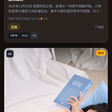
2025年12月23日 英国院线上映。故事从一场意外相遇开始，人物
在道德与情感之间反复拉扯。美术与服化道还原年代氛围，为人物
动机提供可信支撑。整体完成度较高，适合周末一口气看完。
67.5K
2025-12-23
7.3
正版
英国
#爱情
#杜比
+
3
NEW
KR