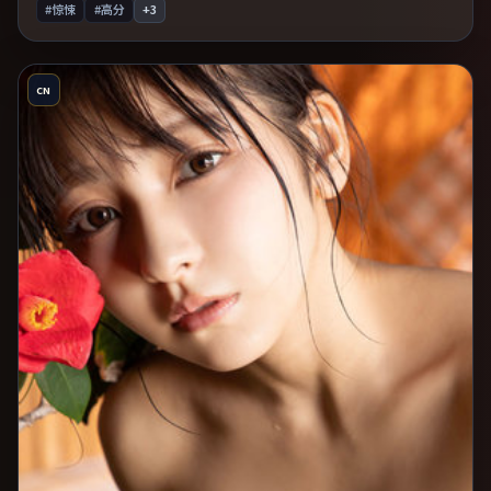
#惊悚
#高分
+
3
CN