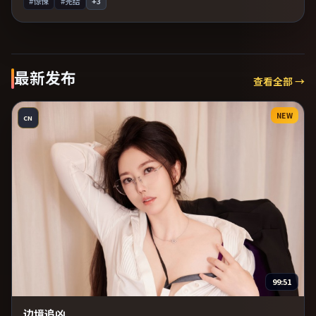
#惊悚
#完结
+
3
最新发布
查看全部 →
NEW
CN
99:51
边境追凶