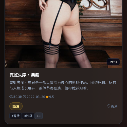
99:37
霓虹失序·典藏
霓虹失序·典藏是一部以冒险为核心的影视作品，围绕危机、反转
与人物成长展开，整体节奏紧凑，值得推荐观看。
50.3K
2022-03-20
9.5
高清
香港
#冒险
#独播
+
3