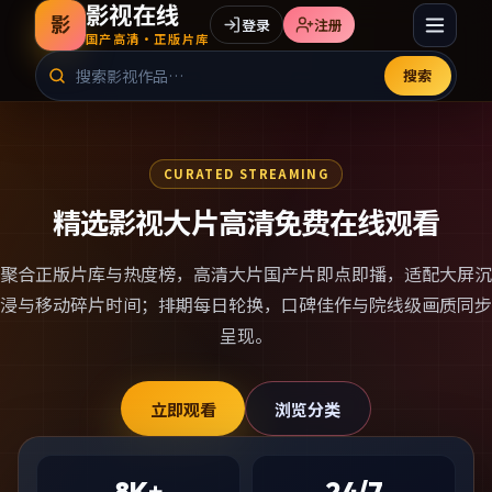
影视在线
影
登录
注册
国产高清·正版片库
搜索
CURATED STREAMING
精选影视大片高清免费在线观看
聚合正版片库与热度榜，
高清大片国产片
即点即播，适配大屏沉
浸与移动碎片时间；排期每日轮换，口碑佳作与院线级画质同步
呈现。
立即观看
浏览分类
8K+
24/7