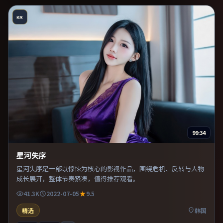
KR
99:34
星河失序
星河失序是一部以惊悚为核心的影视作品，围绕危机、反转与人物
成长展开，整体节奏紧凑，值得推荐观看。
41.3K
2022-07-05
9.5
精选
韩国