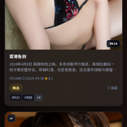
99:14
雾港告别
2024年4月8日 英国院线上映。多条线索并行推进，真相在最后一
刻才被完整拼合。剪辑利落，信息密度高，适合喜欢烧脑与推理的
观众。推荐给偏爱群像戏与命运母题的影迷。
108K
2024-04-08
8.1
精选
英国
#科幻
#完结
+
3
JP