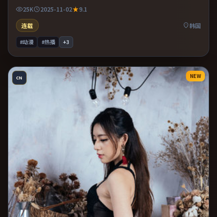
力贯穿全片。推荐给偏爱群像戏与命运母题的影迷。
25K
2025-11-02
9.1
连载
韩国
#动漫
#热播
+
3
NEW
CN