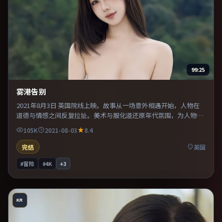
99:25
雾港告别
2021年8月3日 英国院线上映。故事从一场意外相遇开始，人物在
道德与情感之间反复拉扯。美术与服化道还原年代氛围，为人物动
机提供可信支撑。整体完成度较高，适合周末一口气看完。
105K
2021-08-03
8.4
完结
英国
#冒险
#4K
+
3
KR