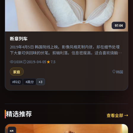
97:04
断章列车
2019年4月5日 韩国院线上映。影像风格克制内敛，却在细节处埋
下大量可供回味的伏笔。剪辑利落，信息密度高，适合喜欢烧脑与
推理的观众。整体完成度较高，适合周末一口气看完。
103K
2019-04-05
7.5
家庭
韩国
#科幻
#高分
+
3
精选推荐
查看全部 →
KR