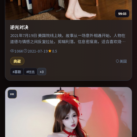
99:03
逆光对决
2021年7月19日 美国院线上映。故事从一场意外相遇开始，人物在
道德与情感之间反复拉扯。剪辑利落，信息密度高，适合喜欢烧脑
与推理的观众。推荐给偏爱群像戏与命运母题的影迷。
106K
2021-07-19
8.5
典藏
美国
#喜剧
#杜比
+
3
HK