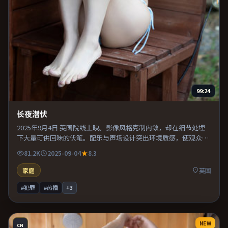
99:24
长夜潜伏
2025年9月4日 英国院线上映。影像风格克制内敛，却在细节处埋
下大量可供回味的伏笔。配乐与声场设计突出环境质感，使观众更
易沉浸其中。片尾留白意味深长，值得二刷细品台词与构图。
81.2K
2025-09-04
8.3
家庭
英国
#犯罪
#热播
+
3
NEW
CN