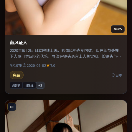
99:05
南风证人
2020年6月2日 日本院线上映。影像风格克制内敛，却在细节处埋
下大量可供回味的伏笔。导演在镜头语言上大胆实验，长镜头与特
写交替强化压迫感。片尾留白意味深长，值得二刷细品台词与构
107K
2020-06-02
7.0
图。
完结
日本
#爱情
#院线
+
3
CN