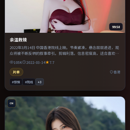
99:58
余温救赎
2022年3月14日 中国香港院线上映。节奏紧凑，悬念层层递进，观
众将被不断反转的叙事牵引。剪辑利落，信息密度高，适合喜欢烧
脑与推理的观众。适合喜欢现实主义题材的观众，情绪后劲较足。
105K
2022-03-14
7.7
片单
香港
#惊悚
#院线
+
3
CN