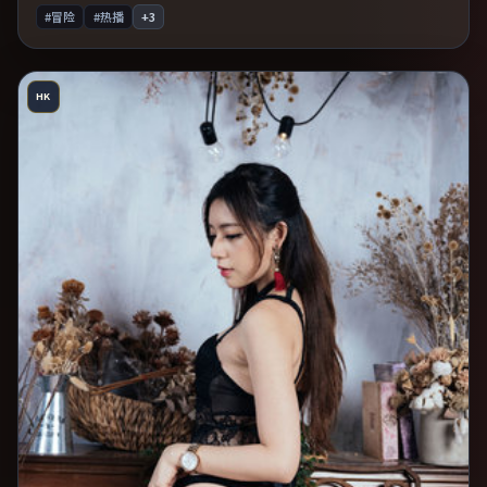
#冒险
#热播
+
3
HK