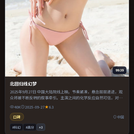
99:39
北回归线幻梦
2025年9月27日 中国大陆院线上映。节奏紧凑，悬念层层递进，观
众将被不断反转的叙事牵引。主演之间的化学反应自然可信，对手
戏张力贯穿全片。整体完成度较高，适合周末一口气看完。
40K
2025-09-27
6.3
口碑
中国
#科幻
#高分
+
3