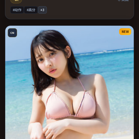
#动作
#高分
+
3
NEW
CN