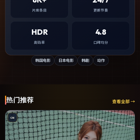
片库条目
更新节奏
HDR
4.8
高码率
口碑均分
韩国电影
日本电影
韩剧
动作
热门推荐
查看全部 →
CN