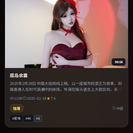
99:08
孤岛余震
2025年2月28日 中国大陆院线上映。以一座城市的变迁为背景，刻
画普通人在时代浪潮中的抉择。导演在镜头语言上大胆实验，长镜
头与特写交替强化压迫感。既有类型片爽感，也保留作者表达，口
110K
2025-02-28
7.6
碑潜力不俗。
独播
中国
#爱情
#4K
+
3